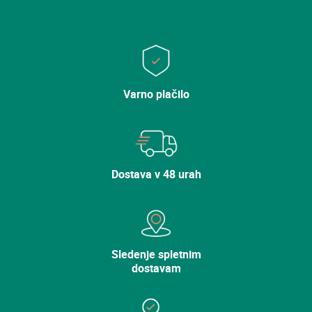
Blizu
Oprostite, sorte ni več v katalogu.
Varno plačilo
Odkrijte naše druge sorte.
Dostava v 48 urah
Sledenje spletnim
dostavam